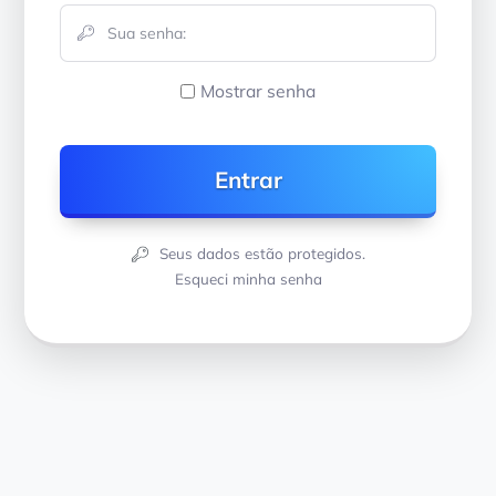
Mostrar senha
Seus dados estão protegidos.
Esqueci minha senha