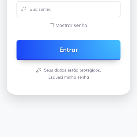
Mostrar senha
Seus dados estão protegidos.
Esqueci minha senha