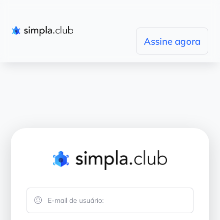
Assine agora