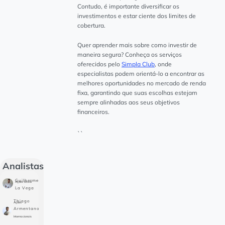
Contudo, é importante diversificar os
investimentos e estar ciente dos limites de
cobertura.
Quer aprender mais sobre como investir de
maneira segura? Conheça os serviços
oferecidos pelo
Simpla Club
, onde
especialistas podem orientá-lo a encontrar as
melhores oportunidades no mercado de renda
fixa, garantindo que suas escolhas estejam
sempre alinhadas aos seus objetivos
financeiros.
``
Analistas
Guilherme
Ações Brasil
La Vega
Thiago
Ações
Armentano
Internacionais